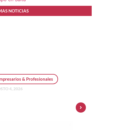
MAS NOTICIAS
mpresarios & Profesionales
STO 4, 2026
sonal Pay incorpora dólar
 y amplía su oferta de
ersiones