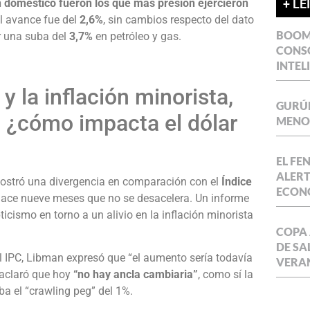
n doméstico fueron los que más presión ejercieron
+ LE
el avance fue del
2,6%
, sin cambios respecto del dato
BOOM 
r una suba del
3,7%
en petróleo y gas.
CONSO
INTEL
y la inflación minorista,
GURÚE
: ¿cómo impacta el dólar
MENOR
EL FE
ALERT
ostró una divergencia en comparación con el
Índice
ECON
hace nueve meses que no se desacelera. Un informe
icismo en torno a un alivio en la inflación minorista
COPA 
DE SA
el IPC, Libman expresó que “el aumento sería todavía
VERA
 aclaró que hoy
“no hay ancla cambiaria”
, como sí la
a el “crawling peg” del 1%.