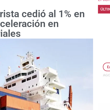
ÚLTI
rista cedió al 1% en
celeración en
iales
E
AGO
Per
MEP
inv