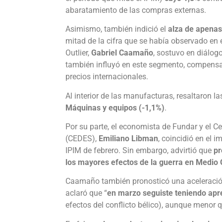
abaratamiento de las compras externas.
Asimismo, también indició el
alza de apenas
mitad de la cifra que se había observado en en
Outlier,
Gabriel Caamaño
, sostuvo en diálog
también influyó en este segmento, compensad
precios internacionales.
Al interior de las manufacturas, resaltaron la
Máquinas y equipos (-1,1%)
.
Por su parte, el economista de Fundar y el C
(CEDES),
Emiliano Libman
, coincidió en el i
IPIM de febrero. Sin embargo, advirtió que
pr
los mayores efectos de la guerra en Medio 
Caamaño también pronosticó una aceleración 
aclaró que “
en marzo seguiste teniendo apr
efectos del conflicto bélico), aunque menor q