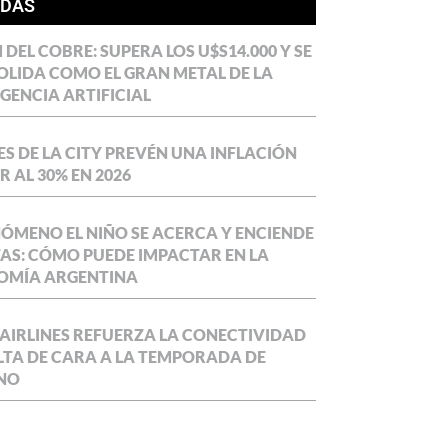
ÍDAS
DEL COBRE: SUPERA LOS U$S14.000 Y SE
LIDA COMO EL GRAN METAL DE LA
IGENCIA ARTIFICIAL
S DE LA CITY PREVÉN UNA INFLACIÓN
 AL 30% EN 2026
NÓMENO EL NIÑO SE ACERCA Y ENCIENDE
AS: CÓMO PUEDE IMPACTAR EN LA
OMÍA ARGENTINA
AIRLINES REFUERZA LA CONECTIVIDAD
LTA DE CARA A LA TEMPORADA DE
NO