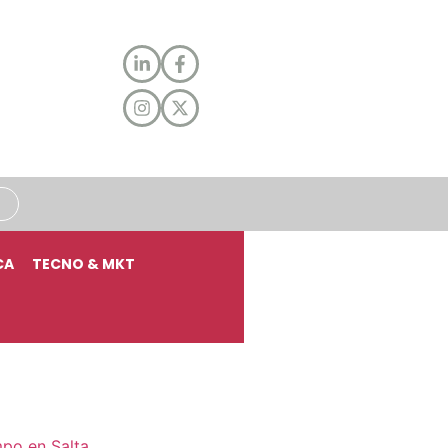
CA
TECNO & MKT
mpo en Salta