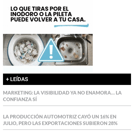
+ LEÍDAS
MARKETING: LA VISIBILIDAD YA NO ENAMORA… LA
CONFIANZA SÍ
LA PRODUCCIÓN AUTOMOTRIZ CAYÓ UN 16% EN
JULIO, PERO LAS EXPORTACIONES SUBIERON 28%