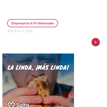
Empresarios & Profesionales
AGOSTO 4, 2026
Personal Pay incorpora dólar MEP y
amplía su oferta de inversiones