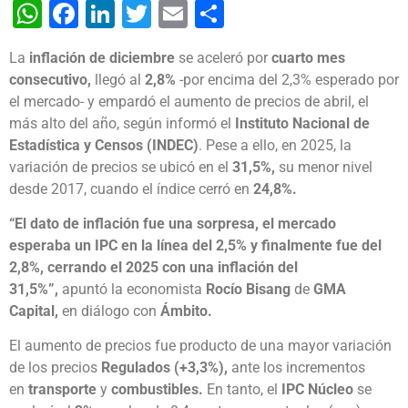
WhatsApp
Facebook
LinkedIn
Twitter
Email
Share
La
inflación de diciembre
se aceleró por
cuarto mes
consecutivo,
llegó al
2,8%
-por encima del 2,3% esperado por
el mercado- y empardó el aumento de precios de abril, el
más alto del año, según informó el
Instituto Nacional de
Estadística y Censos (INDEC)
. Pese a ello, en 2025, la
variación de precios se ubicó en el
31,5%,
su menor nivel
desde 2017, cuando el índice cerró en
24,8%.
“El dato de inflación fue una sorpresa, el mercado
esperaba un IPC en la línea del 2,5% y finalmente fue del
2,8%, cerrando el 2025 con una inflación del
31,5%”,
apuntó la economista
Rocío Bisang
de
GMA
Capital,
en diálogo con
Ámbito.
El aumento de precios fue producto de una mayor variación
de los precios
Regulados (+3,3%),
ante los incrementos
en
transporte
y
combustibles.
En tanto, el
IPC Núcleo
se