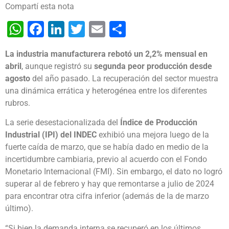
Compartí esta nota
WhatsApp
Facebook
LinkedIn
Twitter
Email
Share
La industria manufacturera rebotó un 2,2% mensual en
abril
, aunque registró su
segunda peor producción desde
agosto
del año pasado. La recuperación del sector muestra
una dinámica errática y heterogénea entre los diferentes
rubros.
La serie desestacionalizada del
Índice de Producción
Industrial (IPI) del INDEC
exhibió una mejora luego de la
fuerte caída de marzo, que se había dado en medio de la
incertidumbre cambiaria, previo al acuerdo con el Fondo
Monetario Internacional (FMI). Sin embargo, el dato no logró
superar al de febrero y hay que remontarse a julio de 2024
para encontrar otra cifra inferior (además de la de marzo
último).
“Si bien la demanda interna se recuperó en los últimos