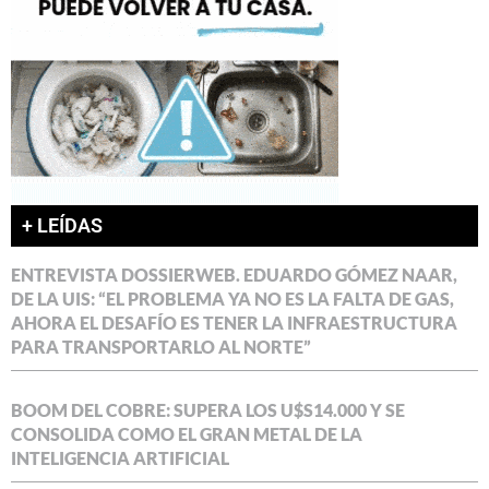
+ LEÍDAS
ENTREVISTA DOSSIERWEB. EDUARDO GÓMEZ NAAR,
DE LA UIS: “EL PROBLEMA YA NO ES LA FALTA DE GAS,
AHORA EL DESAFÍO ES TENER LA INFRAESTRUCTURA
PARA TRANSPORTARLO AL NORTE”
BOOM DEL COBRE: SUPERA LOS U$S14.000 Y SE
CONSOLIDA COMO EL GRAN METAL DE LA
INTELIGENCIA ARTIFICIAL