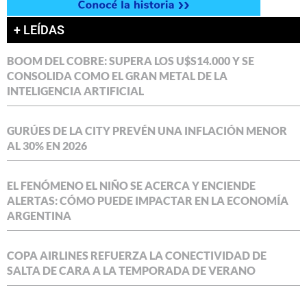
+ LEÍDAS
BOOM DEL COBRE: SUPERA LOS U$S14.000 Y SE
CONSOLIDA COMO EL GRAN METAL DE LA
INTELIGENCIA ARTIFICIAL
GURÚES DE LA CITY PREVÉN UNA INFLACIÓN MENOR
AL 30% EN 2026
EL FENÓMENO EL NIÑO SE ACERCA Y ENCIENDE
ALERTAS: CÓMO PUEDE IMPACTAR EN LA ECONOMÍA
ARGENTINA
COPA AIRLINES REFUERZA LA CONECTIVIDAD DE
SALTA DE CARA A LA TEMPORADA DE VERANO