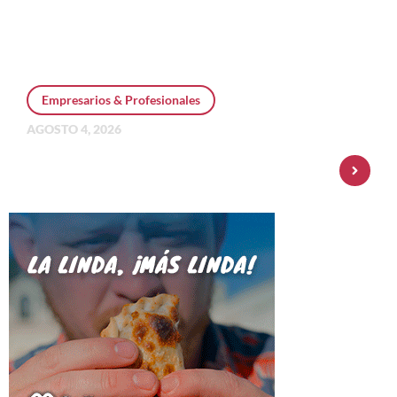
Empresarios & Profesionales
AGOSTO 4, 2026
Personal Pay incorpora dólar MEP y
amplía su oferta de inversiones