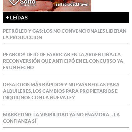
+ LEÍDAS
PETRÓLEO Y GAS: LOS NO CONVENCIONALES LIDERAN
LA PRODUCCIÓN
PEABODY DEJÓ DE FABRICAR EN LA ARGENTINA: LA
RECONVERSIÓN QUE ANTICIPÓ EN EL CONCURSO YA
ES UN HECHO
DESALOJOS MÁS RÁPIDOS Y NUEVAS REGLAS PARA
ALQUILERES, LOS CAMBIOS PARA PROPIETARIOS E
INQUILINOS CON LA NUEVA LEY
MARKETING: LA VISIBILIDAD YA NO ENAMORA… LA
CONFIANZA SÍ