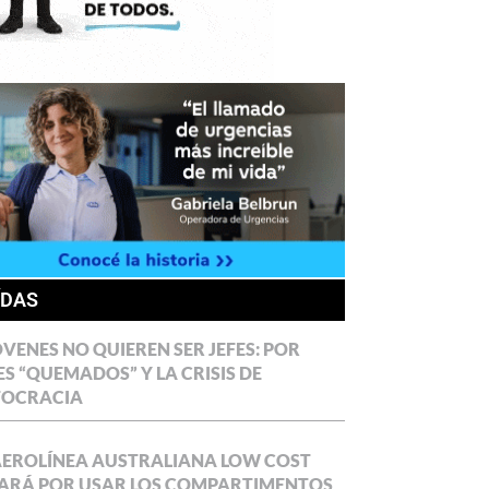
ÍDAS
ÓVENES NO QUIEREN SER JEFES: POR
ES “QUEMADOS” Y LA CRISIS DE
TOCRACIA
AEROLÍNEA AUSTRALIANA LOW COST
ARÁ POR USAR LOS COMPARTIMENTOS