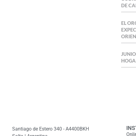
DE CA
EL OR
EXPEC
ORIE
JUNIO
HOGA
INS
Santiago de Estero 340 - A4400BKH
Onli