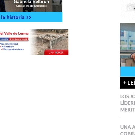
+ LE
LOS J
LÍDER
MERI
UNA 
COBR