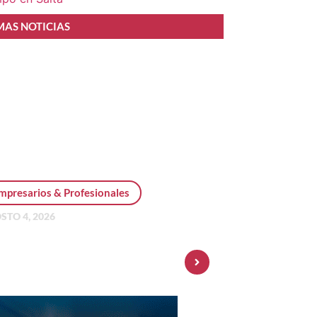
MAS NOTICIAS
mpresarios & Profesionales
STO 4, 2026
sonal Pay incorpora dólar
 y amplía su oferta de
ersiones