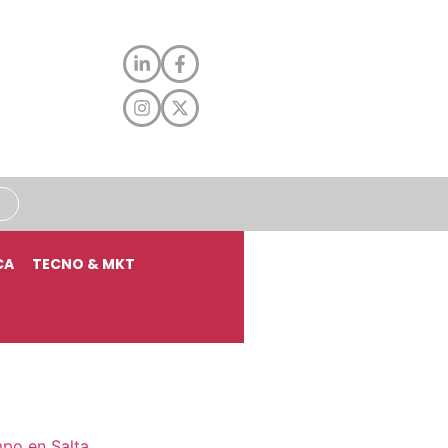
CA
TECNO & MKT
mpo en Salta