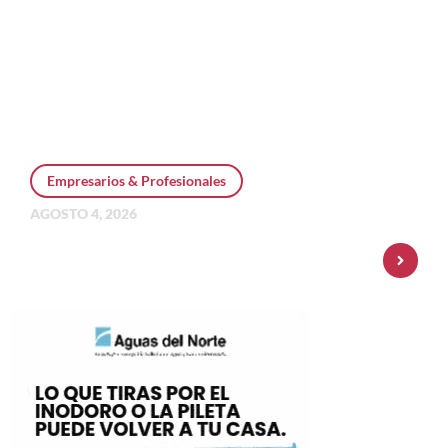
Empresarios & Profesionales
AGOSTO 4, 2026
Personal Pay incorpora dólar MEP y
amplía su oferta de inversiones