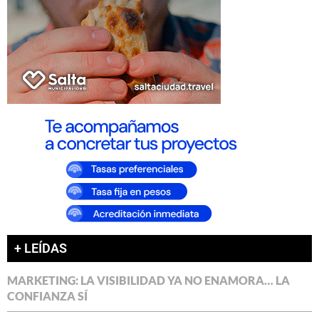
+ LEÍDAS
MARKETING: LA VISIBILIDAD YA NO ENAMORA… LA
CONFIANZA SÍ