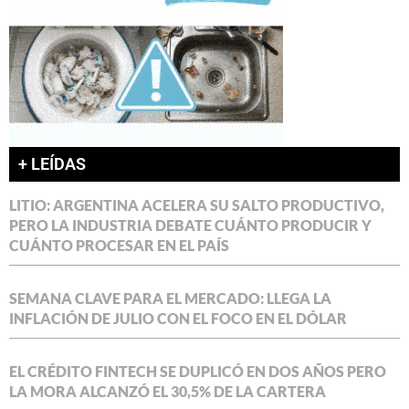
+ LEÍDAS
LITIO: ARGENTINA ACELERA SU SALTO PRODUCTIVO,
PERO LA INDUSTRIA DEBATE CUÁNTO PRODUCIR Y
CUÁNTO PROCESAR EN EL PAÍS
SEMANA CLAVE PARA EL MERCADO: LLEGA LA
INFLACIÓN DE JULIO CON EL FOCO EN EL DÓLAR
EL CRÉDITO FINTECH SE DUPLICÓ EN DOS AÑOS PERO
LA MORA ALCANZÓ EL 30,5% DE LA CARTERA