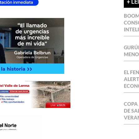
+ LE
BOOM 
CONSO
INTEL
GURÚE
MENOR
EL FE
ALERT
ECON
COPA 
DE SA
VERA