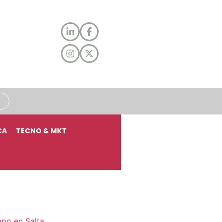
CA
TECNO & MKT
mpo en Salta