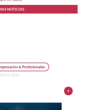
MAS NOTICIAS
mpresarios & Profesionales
STO 4, 2026
sonal Pay incorpora dólar
 y amplía su oferta de
ersiones