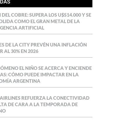
ÍDAS
DEL COBRE: SUPERA LOS U$S14.000 Y SE
LIDA COMO EL GRAN METAL DE LA
IGENCIA ARTIFICIAL
S DE LA CITY PREVÉN UNA INFLACIÓN
 AL 30% EN 2026
NÓMENO EL NIÑO SE ACERCA Y ENCIENDE
AS: CÓMO PUEDE IMPACTAR EN LA
OMÍA ARGENTINA
AIRLINES REFUERZA LA CONECTIVIDAD
LTA DE CARA A LA TEMPORADA DE
NO