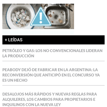
+ LEÍDAS
PETRÓLEO Y GAS: LOS NO CONVENCIONALES LIDERAN
LA PRODUCCIÓN
PEABODY DEJÓ DE FABRICAR EN LA ARGENTINA: LA
RECONVERSIÓN QUE ANTICIPÓ EN EL CONCURSO YA
ES UN HECHO
DESALOJOS MÁS RÁPIDOS Y NUEVAS REGLAS PARA
ALQUILERES, LOS CAMBIOS PARA PROPIETARIOS E
INQUILINOS CON LA NUEVA LEY