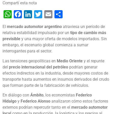
Compartí esta nota
WhatsApp
Facebook
LinkedIn
Twitter
Email
Share
El
mercado automotor argentino
atraviesa un período de
relativa estabilidad impulsado por un
tipo de cambio más
previsible
y una mayor oferta de modelos importados. Sin
embargo, el escenario global comienza a sumar
interrogantes para el sector.
Las tensiones geopolíticas en
Medio Oriente
y el repunte
del
precio internacional del petróleo
podrían generar
efectos indirectos en la industria, desde mayores costos de
transporte hasta aumentos en insumos derivados del crudo
que forman parte de la fabricación de vehículos.
En diálogo con
Ámbito
, los economistas
Federico
Hidalgo
y
Federico Alonso
analizaron cómo estos factores
externos podrían repercutir tanto en el
mercado automotor
local
como en la producción, la logística y los precios al