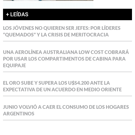
+ LEÍDAS
LOS JÓVENES NO QUIEREN SER JEFES: POR LÍDERES
“QUEMADOS” Y LA CRISIS DE MERITOCRACIA
UNA AEROLÍNEA AUSTRALIANA LOW COST COBRARÁ
POR USAR LOS COMPARTIMENTOS DE CABINA PARA
EQUIPAJE
EL ORO SUBE Y SUPERA LOS U$S4.200 ANTE LA
EXPECTATIVA DE UN ACUERDO EN MEDIO ORIENTE
JUNIO VOLVIÓ A CAER EL CONSUMO DE LOS HOGARES
ARGENTINOS