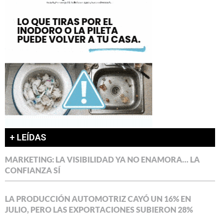
+ LEÍDAS
MARKETING: LA VISIBILIDAD YA NO ENAMORA… LA
CONFIANZA SÍ
LA PRODUCCIÓN AUTOMOTRIZ CAYÓ UN 16% EN
JULIO, PERO LAS EXPORTACIONES SUBIERON 28%