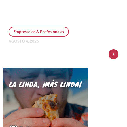
Empresarios & Profesionales
AGOSTO 4, 2026
Personal Pay incorpora dólar MEP y
amplía su oferta de inversiones