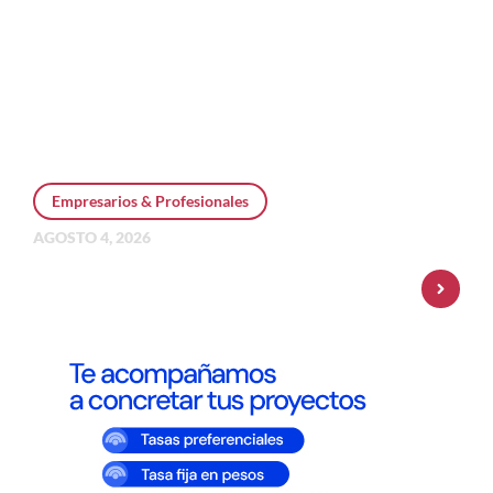
Empresarios & Profesionales
AGOSTO 4, 2026
Personal Pay incorpora dólar MEP y
amplía su oferta de inversiones