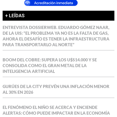
+ LEÍDAS
ENTREVISTA DOSSIERWEB. EDUARDO GÓMEZ NAAR,
DE LA UIS: “EL PROBLEMA YA NO ES LA FALTA DE GAS,
AHORA EL DESAFÍO ES TENER LA INFRAESTRUCTURA
PARA TRANSPORTARLO AL NORTE”
BOOM DEL COBRE: SUPERA LOS U$S14.000 Y SE
CONSOLIDA COMO EL GRAN METAL DE LA
INTELIGENCIA ARTIFICIAL
GURÚES DE LA CITY PREVÉN UNA INFLACIÓN MENOR
AL 30% EN 2026
EL FENÓMENO EL NIÑO SE ACERCA Y ENCIENDE
ALERTAS: CÓMO PUEDE IMPACTAR EN LA ECONOMÍA