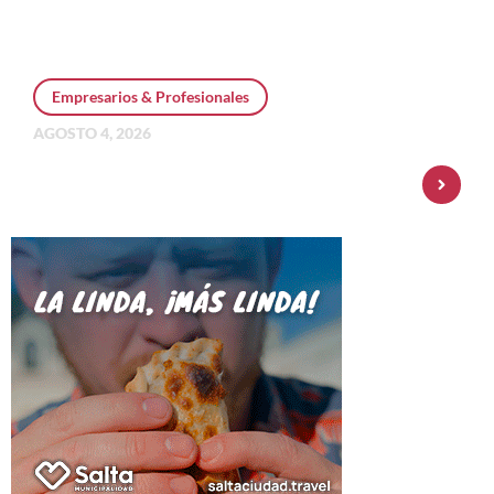
Empresarios & Profesionales
AGOSTO 4, 2026
Personal Pay incorpora dólar MEP y
amplía su oferta de inversiones