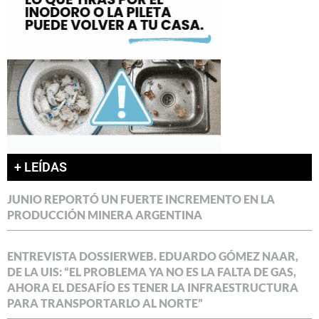
+ LEÍDAS
JUNIO REPORTÓ UN FUERTE INCREMENTO EN LA
PRODUCCIÓN MINERA ARGENTINA
ENTREVISTA DOSSIERWEB. EDUARDO GÓMEZ NAAR,
DE LA UIS: “EL PROBLEMA YA NO ES LA FALTA DE GAS,
AHORA EL DESAFÍO ES TENER LA INFRAESTRUCTURA
PARA TRANSPORTARLO AL NORTE”