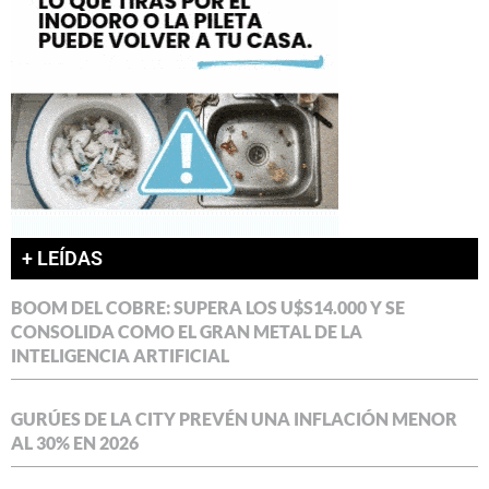
+ LEÍDAS
BOOM DEL COBRE: SUPERA LOS U$S14.000 Y SE
CONSOLIDA COMO EL GRAN METAL DE LA
INTELIGENCIA ARTIFICIAL
GURÚES DE LA CITY PREVÉN UNA INFLACIÓN MENOR
AL 30% EN 2026