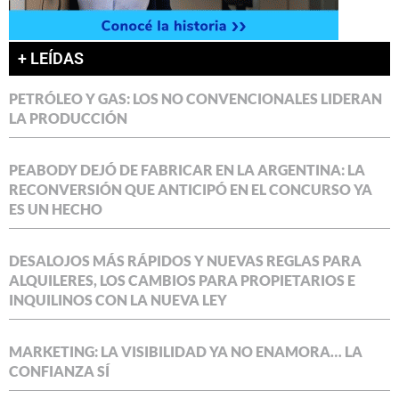
+ LEÍDAS
PETRÓLEO Y GAS: LOS NO CONVENCIONALES LIDERAN
LA PRODUCCIÓN
PEABODY DEJÓ DE FABRICAR EN LA ARGENTINA: LA
RECONVERSIÓN QUE ANTICIPÓ EN EL CONCURSO YA
ES UN HECHO
DESALOJOS MÁS RÁPIDOS Y NUEVAS REGLAS PARA
ALQUILERES, LOS CAMBIOS PARA PROPIETARIOS E
INQUILINOS CON LA NUEVA LEY
MARKETING: LA VISIBILIDAD YA NO ENAMORA… LA
CONFIANZA SÍ