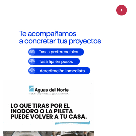
Personal Pay incorpora dólar MEP y
amplía su oferta de inversiones