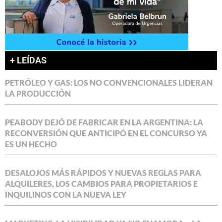
+ LEÍDAS
PETRÓLEO Y GAS: LOS NO CONVENCIONALES LIDERAN
LA PRODUCCIÓN
PEABODY DEJÓ DE FABRICAR EN LA ARGENTINA: LA
RECONVERSIÓN QUE ANTICIPÓ EN EL CONCURSO YA
ES UN HECHO
DESALOJOS MÁS RÁPIDOS Y NUEVAS REGLAS PARA
ALQUILERES, LOS CAMBIOS PARA PROPIETARIOS E
INQUILINOS CON LA NUEVA LEY