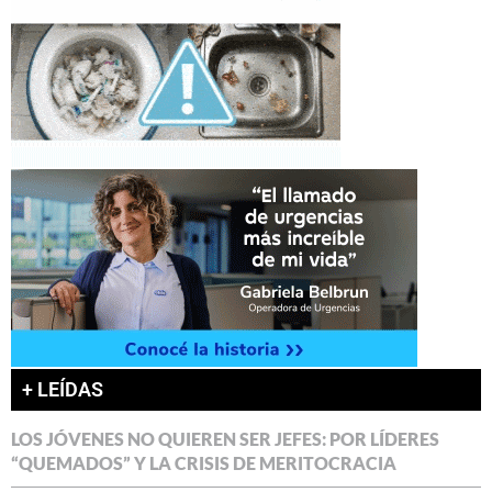
+ LEÍDAS
LOS JÓVENES NO QUIEREN SER JEFES: POR LÍDERES
“QUEMADOS” Y LA CRISIS DE MERITOCRACIA