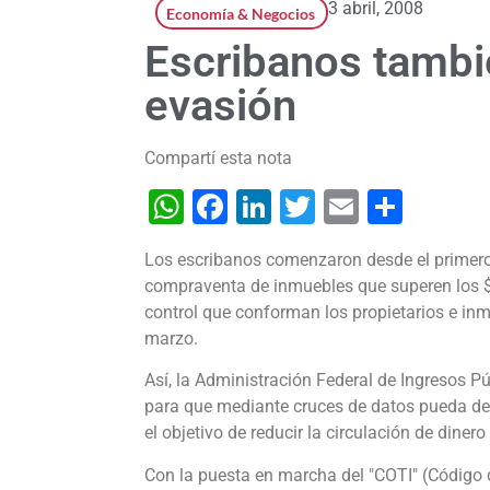
3 abril, 2008
Economía & Negocios
Escribanos tambié
evasión
Compartí esta nota
WhatsApp
Facebook
LinkedIn
Twitter
Email
Shar
Los escribanos comenzaron desde el primero 
compraventa de inmuebles que superen los $
control que conforman los propietarios e in
marzo.
Así, la Administración Federal de Ingresos P
para que mediante cruces de datos pueda de
el objetivo de reducir la circulación de dinero
Con la puesta en marcha del "COTI" (Código 