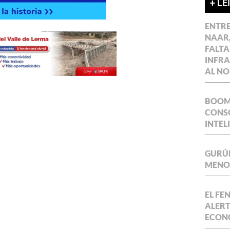
+ LE
ENTR
NAAR,
FALTA
INFR
AL NO
BOOM 
CONSO
INTEL
GURÚE
MENOR
EL FE
ALERT
ECON