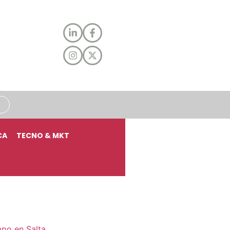
CA
TECNO & MKT
mpo en Salta