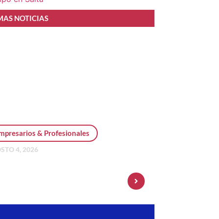
MAS NOTICIAS
mpresarios & Profesionales
STO 4, 2026
sonal Pay incorpora dólar
 y amplía su oferta de
ersiones