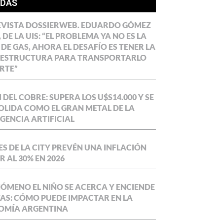
ÍDAS
EVISTA DOSSIERWEB. EDUARDO GÓMEZ
 DE LA UIS: “EL PROBLEMA YA NO ES LA
 DE GAS, AHORA EL DESAFÍO ES TENER LA
AESTRUCTURA PARA TRANSPORTARLO
RTE”
DEL COBRE: SUPERA LOS U$S14.000 Y SE
LIDA COMO EL GRAN METAL DE LA
IGENCIA ARTIFICIAL
S DE LA CITY PREVÉN UNA INFLACIÓN
 AL 30% EN 2026
NÓMENO EL NIÑO SE ACERCA Y ENCIENDE
AS: CÓMO PUEDE IMPACTAR EN LA
OMÍA ARGENTINA