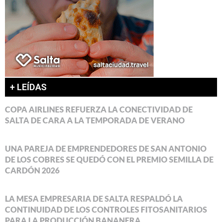
+ LEÍDAS
COPA AIRLINES REFUERZA LA CONECTIVIDAD DE
SALTA DE CARA A LA TEMPORADA DE VERANO
UNA PAREJA DE EMPRENDEDORES DE SAN ANTONIO
DE LOS COBRES SE QUEDÓ CON EL PREMIO SEMILLA DE
CARDÓN 2026
LA MESA EMPRESARIA DE SALTA RESPALDÓ LA
CONTINUIDAD DE LOS CONTROLES FITOSANITARIOS
PARA LA PRODUCCIÓN BANANERA