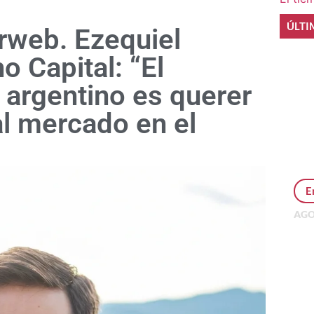
ÚLTI
rweb. Ezequiel
o Capital: “El
l argentino es querer
al mercado en el
E
AGO
Per
MEP
inv