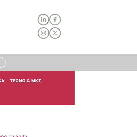
CA
TECNO & MKT
mpo en Salta