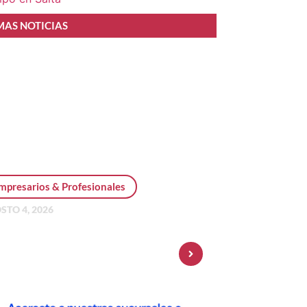
MAS NOTICIAS
mpresarios & Profesionales
STO 4, 2026
sonal Pay incorpora dólar
 y amplía su oferta de
ersiones