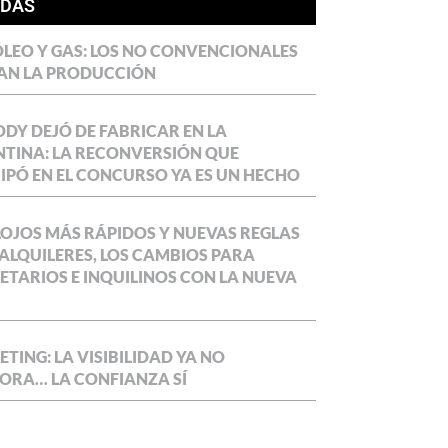
ÍDAS
LEO Y GAS: LOS NO CONVENCIONALES
AN LA PRODUCCIÓN
DY DEJÓ DE FABRICAR EN LA
TINA: LA RECONVERSIÓN QUE
IPÓ EN EL CONCURSO YA ES UN HECHO
OJOS MÁS RÁPIDOS Y NUEVAS REGLAS
ALQUILERES, LOS CAMBIOS PARA
ETARIOS E INQUILINOS CON LA NUEVA
TING: LA VISIBILIDAD YA NO
ORA… LA CONFIANZA SÍ