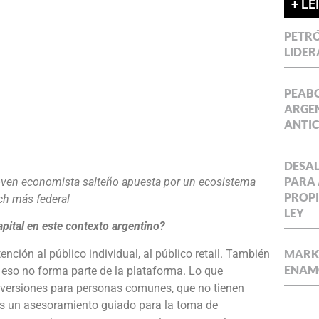
+ LE
PETRÓ
LIDER
PEABO
ARGEN
ANTIC
DESAL
PARA 
joven economista salteño apuesta por un ecosistema
PROPI
ch más federal
LEY
ital en este contexto argentino?
ción al público individual, al público retail. También
MARKE
ENAM
 eso no forma parte de la plataforma. Lo que
nversiones para personas comunes, que no tienen
es un asesoramiento guiado para la toma de