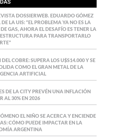
ÍDAS
EVISTA DOSSIERWEB. EDUARDO GÓMEZ
 DE LA UIS: “EL PROBLEMA YA NO ES LA
 DE GAS, AHORA EL DESAFÍO ES TENER LA
AESTRUCTURA PARA TRANSPORTARLO
RTE”
DEL COBRE: SUPERA LOS U$S14.000 Y SE
LIDA COMO EL GRAN METAL DE LA
IGENCIA ARTIFICIAL
S DE LA CITY PREVÉN UNA INFLACIÓN
 AL 30% EN 2026
NÓMENO EL NIÑO SE ACERCA Y ENCIENDE
AS: CÓMO PUEDE IMPACTAR EN LA
OMÍA ARGENTINA