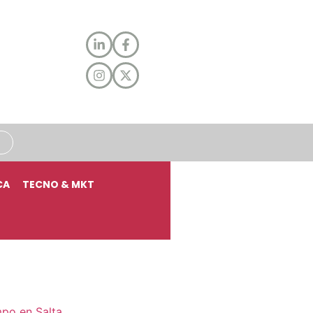
CA
TECNO & MKT
mpo en Salta