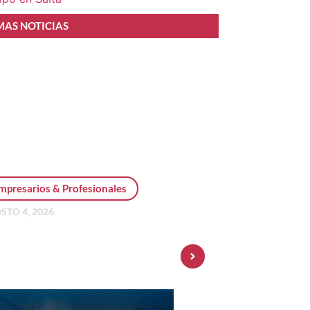
MAS NOTICIAS
mpresarios & Profesionales
STO 4, 2026
sonal Pay incorpora dólar
 y amplía su oferta de
ersiones