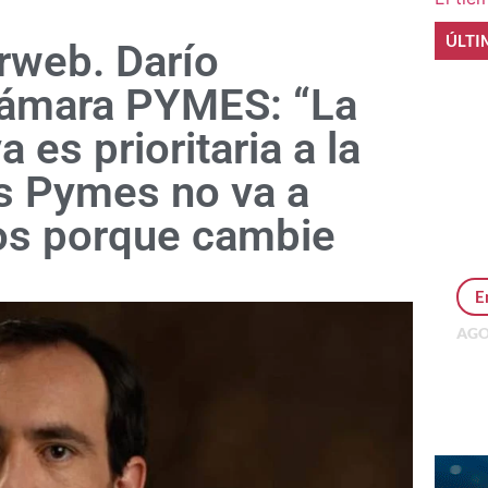
ÚLTI
rweb. Darío
 Cámara PYMES: “La
 es prioritaria a la
as Pymes no va a
os porque cambie
E
AGO
Per
MEP
inv