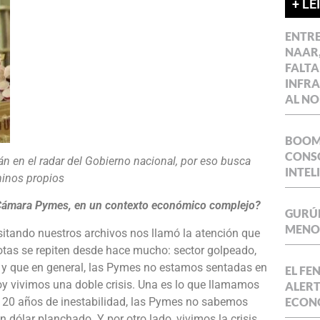
+ LE
ENTR
NAAR,
FALTA
INFR
AL NO
BOOM 
CONSO
n en el radar del Gobierno nacional, por eso busca
INTEL
inos propios
a Cámara Pymes, en un contexto económico complejo?
GURÚE
MENOR
itando nuestros archivos nos llamó la atención que
notas se repiten desde hace mucho: sector golpeado,
r; y que en general, las Pymes no estamos sentadas en
EL FE
y vivimos una doble crisis. Una es lo que llamamos
ALERT
e 20 años de inestabilidad, las Pymes no sabemos
ECON
dólar planchado. Y por otro lado, vivimos la crisis