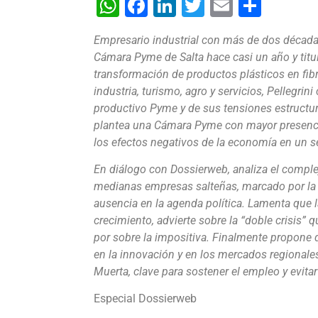
WhatsApp
Facebook
LinkedIn
Twitter
Email
Shar
Empresario industrial con más de dos décadas 
Cámara Pyme de Salta hace casi un año y titul
transformación de productos plásticos en fibr
industria, turismo, agro y servicios, Pellegri
productivo Pyme y de sus tensiones estructura
plantea una Cámara Pyme con mayor presencia 
los efectos negativos de la economía en un se
En diálogo con Dossierweb, analiza el compl
medianas empresas salteñas, marcado por la 
ausencia en la agenda política. Lamenta que
crecimiento, advierte sobre la “doble crisis” q
por sobre la impositiva. Finalmente propone qu
en la innovación y en los mercados regionales
Muerta, clave para sostener el empleo y evita
Especial Dossierweb