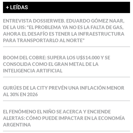
+ LEÍDAS
ENTREVISTA DOSSIERWEB. EDUARDO GÓMEZ NAAR,
DE LA UIS: “EL PROBLEMA YA NO ES LA FALTA DE GAS,
AHORA EL DESAFÍO ES TENER LA INFRAESTRUCTURA
PARA TRANSPORTARLO AL NORTE”
BOOM DEL COBRE: SUPERA LOS U$S14.000 Y SE
CONSOLIDA COMO EL GRAN METAL DE LA
INTELIGENCIA ARTIFICIAL
GURÚES DE LA CITY PREVÉN UNA INFLACIÓN MENOR
AL 30% EN 2026
EL FENÓMENO EL NIÑO SE ACERCA Y ENCIENDE
ALERTAS: CÓMO PUEDE IMPACTAR EN LA ECONOMÍA
ARGENTINA