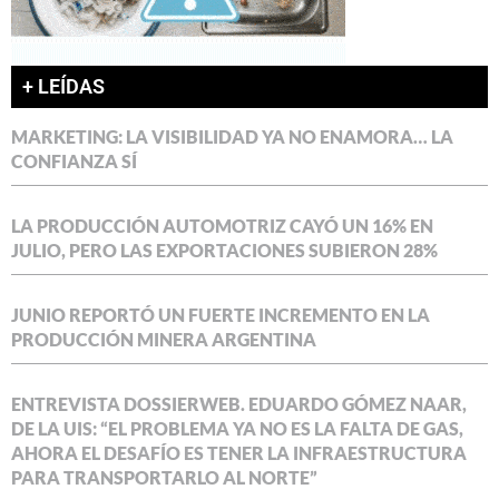
+ LEÍDAS
MARKETING: LA VISIBILIDAD YA NO ENAMORA… LA
CONFIANZA SÍ
LA PRODUCCIÓN AUTOMOTRIZ CAYÓ UN 16% EN
JULIO, PERO LAS EXPORTACIONES SUBIERON 28%
JUNIO REPORTÓ UN FUERTE INCREMENTO EN LA
PRODUCCIÓN MINERA ARGENTINA
ENTREVISTA DOSSIERWEB. EDUARDO GÓMEZ NAAR,
DE LA UIS: “EL PROBLEMA YA NO ES LA FALTA DE GAS,
AHORA EL DESAFÍO ES TENER LA INFRAESTRUCTURA
PARA TRANSPORTARLO AL NORTE”