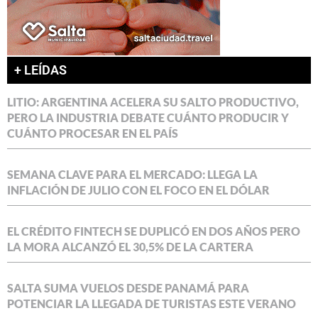
+ LEÍDAS
LITIO: ARGENTINA ACELERA SU SALTO PRODUCTIVO,
PERO LA INDUSTRIA DEBATE CUÁNTO PRODUCIR Y
CUÁNTO PROCESAR EN EL PAÍS
SEMANA CLAVE PARA EL MERCADO: LLEGA LA
INFLACIÓN DE JULIO CON EL FOCO EN EL DÓLAR
EL CRÉDITO FINTECH SE DUPLICÓ EN DOS AÑOS PERO
LA MORA ALCANZÓ EL 30,5% DE LA CARTERA
SALTA SUMA VUELOS DESDE PANAMÁ PARA
POTENCIAR LA LLEGADA DE TURISTAS ESTE VERANO