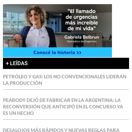
+ LEÍDAS
PETRÓLEO Y GAS: LOS NO CONVENCIONALES LIDERAN
LA PRODUCCIÓN
PEABODY DEJÓ DE FABRICAR EN LA ARGENTINA: LA
RECONVERSIÓN QUE ANTICIPÓ EN EL CONCURSO YA
ES UN HECHO
DESALOJOS MÁS RÁPIDOS Y NUEVAS REGLAS PARA