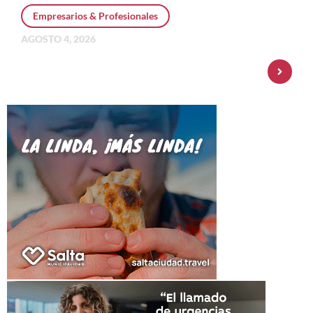
Empresarios & Profesionales
AGOSTO 4, 2026
Personal Pay incorpora dólar MEP y
amplía su oferta de inversiones