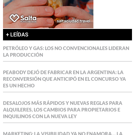
+ LEÍDAS
PETRÓLEO Y GAS: LOS NO CONVENCIONALES LIDERAN
LA PRODUCCIÓN
PEABODY DEJÓ DE FABRICAR EN LA ARGENTINA: LA
RECONVERSIÓN QUE ANTICIPÓ EN EL CONCURSO YA
ES UN HECHO
DESALOJOS MÁS RÁPIDOS Y NUEVAS REGLAS PARA
ALQUILERES, LOS CAMBIOS PARA PROPIETARIOS E
INQUILINOS CON LA NUEVA LEY
MARKETING: LA VISIBILIDAD YA NO ENAMORA… LA