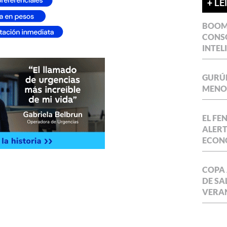
+ LE
BOOM 
CONSO
INTEL
GURÚE
MENOR
EL FE
ALERT
ECON
COPA 
DE SA
VERA