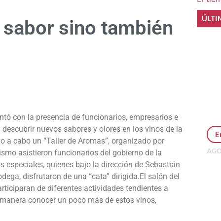
ÚLTI
s sabor sino también
e
contó con la presencia de funcionarios, empresarios e
 descubrir nuevos sabores y olores en los vinos de la
E
vo a cabo un “Taller de Aromas”, organizado por
AGO
ismo asistieron funcionarios del gobierno de la
Per
os especiales, quienes bajo la dirección
de Sebastián
MEP
ega, disfrutaron de una “cata” dirigida.
El salón del
inv
rticiparan de diferentes actividades tendientes a
sa manera conocer un poco más de estos vinos,