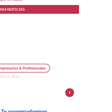
MAS NOTICIAS
mpresarios & Profesionales
STO 4, 2026
sonal Pay incorpora dólar
 y amplía su oferta de
ersiones