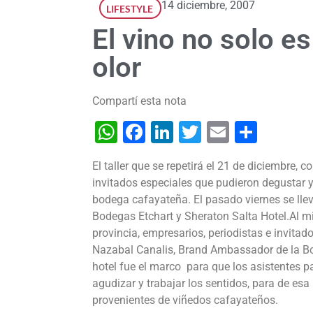
14 diciembre, 2007
LIFESTYLE
El vino no solo e
olor
Compartí esta nota
WhatsApp
Facebook
LinkedIn
Twitter
Email
Shar
El taller que se repetirá el 21 de diciembre, 
invitados especiales que pudieron degustar y
bodega cafayateña.
El pasado viernes se lle
Bodegas Etchart y
Sheraton Salta Hotel.
Al m
provincia, empresarios, periodistas e invitad
Nazabal Canalis, Brand Ambassador de la Bod
hotel fue el marco para que los asistentes pa
agudizar y trabajar los sentidos, para de e
provenientes de viñedos cafayateños.