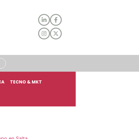
CA
TECNO & MKT
mpo en Salta