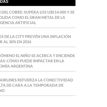
ÍDAS
DEL COBRE: SUPERA LOS U$S14.000 Y SE
LIDA COMO EL GRAN METAL DE LA
IGENCIA ARTIFICIAL
S DE LA CITY PREVÉN UNA INFLACIÓN
 AL 30% EN 2026
NÓMENO EL NIÑO SE ACERCA Y ENCIENDE
AS: CÓMO PUEDE IMPACTAR EN LA
OMÍA ARGENTINA
AIRLINES REFUERZA LA CONECTIVIDAD
LTA DE CARA A LA TEMPORADA DE
NO