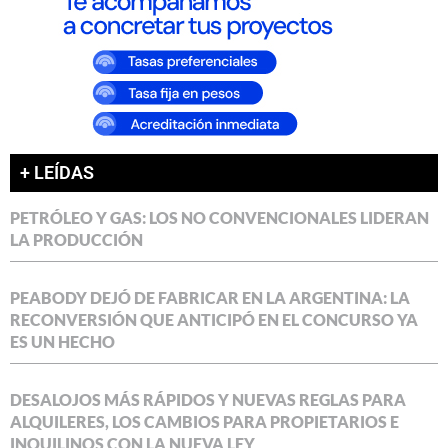
+ LEÍDAS
PETRÓLEO Y GAS: LOS NO CONVENCIONALES LIDERAN
LA PRODUCCIÓN
PEABODY DEJÓ DE FABRICAR EN LA ARGENTINA: LA
RECONVERSIÓN QUE ANTICIPÓ EN EL CONCURSO YA
ES UN HECHO
DESALOJOS MÁS RÁPIDOS Y NUEVAS REGLAS PARA
ALQUILERES, LOS CAMBIOS PARA PROPIETARIOS E
INQUILINOS CON LA NUEVA LEY