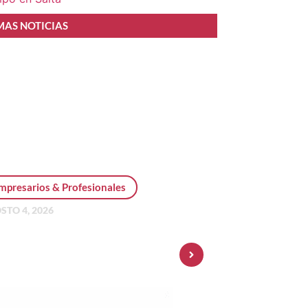
MAS NOTICIAS
mpresarios & Profesionales
STO 4, 2026
sonal Pay incorpora dólar
 y amplía su oferta de
ersiones