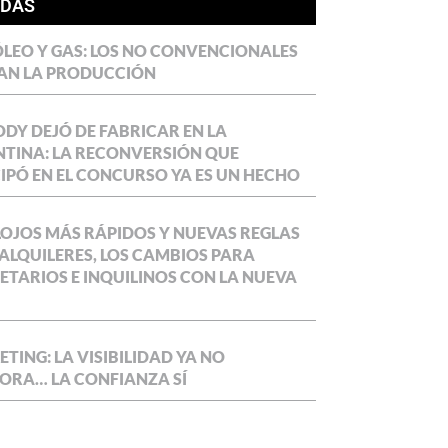
ÍDAS
LEO Y GAS: LOS NO CONVENCIONALES
AN LA PRODUCCIÓN
DY DEJÓ DE FABRICAR EN LA
TINA: LA RECONVERSIÓN QUE
IPÓ EN EL CONCURSO YA ES UN HECHO
OJOS MÁS RÁPIDOS Y NUEVAS REGLAS
ALQUILERES, LOS CAMBIOS PARA
ETARIOS E INQUILINOS CON LA NUEVA
TING: LA VISIBILIDAD YA NO
ORA… LA CONFIANZA SÍ