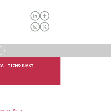
CA
TECNO & MKT
mpo en Salta