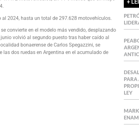
+ LE
4.
PETRÓ
al 2024, hasta un total de 297.628 motovehículos.
LIDER
 se convierte en el modelo más vendido, desplazando
unio volvió al segundo puesto tras haber caído al
PEABO
localidad bonaerense de Carlos Spegazzini, se
ARGEN
e las dos ruedas en Argentina en el acumulado de
ANTIC
DESAL
PARA 
PROPI
LEY
MARKE
ENAM