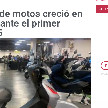
ÚLTI
 de motos creció en
rante el primer
5
E
AGO
Per
MEP
inv