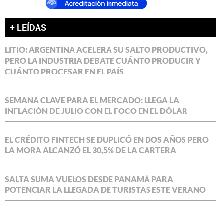
+ LEÍDAS
LITIO: ARGENTINA ACELERA SU SALTO PRODUCTIVO,
PERO LA INDUSTRIA DEBATE CUÁNTO PRODUCIR Y
CUÁNTO PROCESAR EN EL PAÍS
SEMANA CLAVE PARA EL MERCADO: LLEGA LA
INFLACIÓN DE JULIO CON EL FOCO EN EL DÓLAR
EL CRÉDITO FINTECH SE DUPLICÓ EN DOS AÑOS PERO
LA MORA ALCANZÓ EL 30,5% DE LA CARTERA
SALTA SUMA VUELOS DESDE PANAMÁ PARA
POTENCIAR LA LLEGADA DE TURISTAS ESTE VERANO