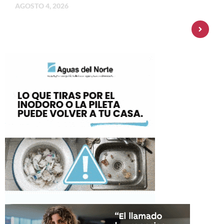
AGOSTO 4, 2026
Personal Pay incorpora dólar MEP y
amplía su oferta de inversiones