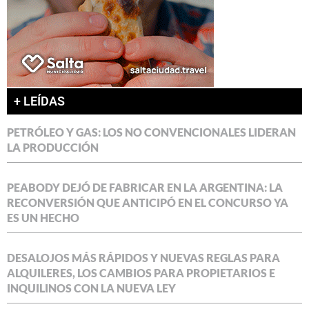
+ LEÍDAS
PETRÓLEO Y GAS: LOS NO CONVENCIONALES LIDERAN
LA PRODUCCIÓN
PEABODY DEJÓ DE FABRICAR EN LA ARGENTINA: LA
RECONVERSIÓN QUE ANTICIPÓ EN EL CONCURSO YA
ES UN HECHO
DESALOJOS MÁS RÁPIDOS Y NUEVAS REGLAS PARA
ALQUILERES, LOS CAMBIOS PARA PROPIETARIOS E
INQUILINOS CON LA NUEVA LEY