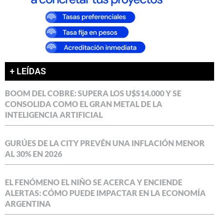
+ LEÍDAS
BOOM DEL COBRE: SUPERA LOS U$S14.000 Y SE
CONSOLIDA COMO EL GRAN METAL DE LA
INTELIGENCIA ARTIFICIAL
GURÚES DE LA CITY PREVÉN UNA INFLACIÓN MENOR
AL 30% EN 2026
EL FENÓMENO EL NIÑO SE ACERCA Y ENCIENDE
ALERTAS: CÓMO PUEDE IMPACTAR EN LA ECONOMÍA
ARGENTINA