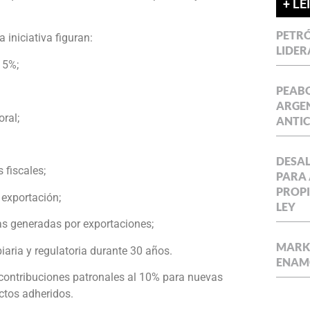
+ LE
PETRÓ
a iniciativa figuran:
LIDER
15%;
PEABO
ARGEN
ral;
ANTIC
DESAL
 fiscales;
PARA 
PROPI
 exportación;
LEY
sas generadas por exportaciones;
MARKE
biaria y regulatoria durante 30 años.
ENAM
contribuciones patronales al 10% para nuevas
ctos adheridos.