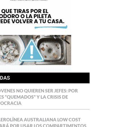
ÍDAS
ÓVENES NO QUIEREN SER JEFES: POR
ES “QUEMADOS” Y LA CRISIS DE
TOCRACIA
AEROLÍNEA AUSTRALIANA LOW COST
ARÁ POR USAR LOS COMPARTIMENTOS