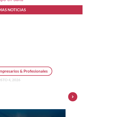
MAS NOTICIAS
mpresarios & Profesionales
STO 4, 2026
sonal Pay incorpora dólar
 y amplía su oferta de
ersiones