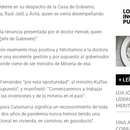
sidente en su despacho de la Casa de Gobierno,
 Raúl Jalil, y Ávila, quien se venía desempeñando
 la renuncia presentada por el doctor Hensel, quien
efe de Gabinete)”.
n realmente muy positiva y felicitamos a la doctora
r una excelente gestión y por supuesto al gobernador
donde viene de ser ministra de Minería de esa
+ LE
e Fernández “por esta oportunidad”, al ministro Kulfas
r supuesto”, y manifestó: “Comenzaremos a trabajar
LOS J
las inversiones y de la minería en el país”.
LÍDER
MERI
 “para Catamarca significa un reconocimiento de toda
stos dos años de pandemia nunca hemos tenido una
cional en vivienda, en caminos, en gasoducto”.
UNA 
COBR