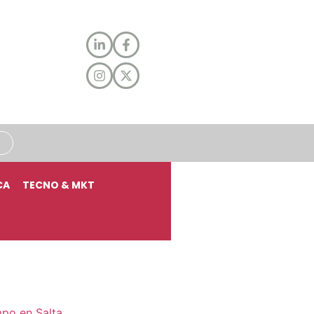
CA
TECNO & MKT
mpo en Salta