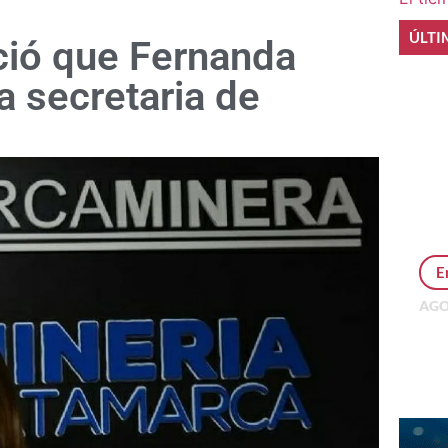
ÚLTI
ció que Fernanda
a secretaria de
E
AGO
Per
MEP
inv