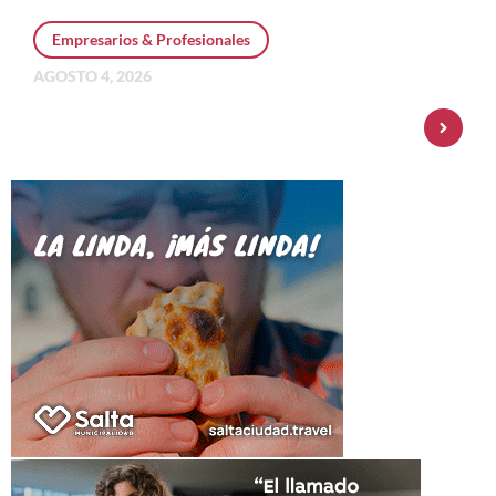
Empresarios & Profesionales
AGOSTO 4, 2026
Personal Pay incorpora dólar MEP y
amplía su oferta de inversiones