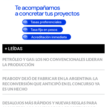
+ LEÍDAS
PETRÓLEO Y GAS: LOS NO CONVENCIONALES LIDERAN
LA PRODUCCIÓN
PEABODY DEJÓ DE FABRICAR EN LA ARGENTINA: LA
RECONVERSIÓN QUE ANTICIPÓ EN EL CONCURSO YA
ES UN HECHO
DESALOJOS MÁS RÁPIDOS Y NUEVAS REGLAS PARA