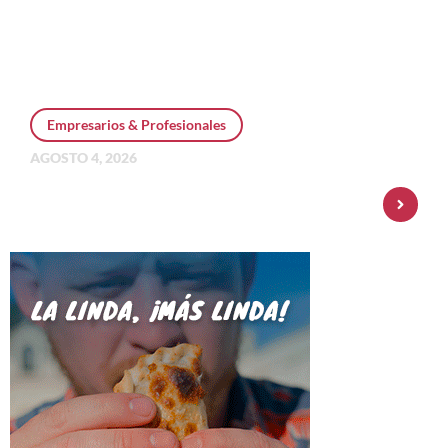
Empresarios & Profesionales
AGOSTO 4, 2026
Personal Pay incorpora dólar MEP y
amplía su oferta de inversiones