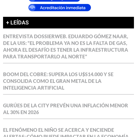
+ LEÍDAS
ENTREVISTA DOSSIERWEB. EDUARDO GÓMEZ NAAR,
DE LA UIS: “EL PROBLEMA YA NO ES LA FALTA DE GAS,
AHORA EL DESAFÍO ES TENER LA INFRAESTRUCTURA
PARA TRANSPORTARLO AL NORTE”
BOOM DEL COBRE: SUPERA LOS U$S14.000 Y SE
CONSOLIDA COMO EL GRAN METAL DE LA
INTELIGENCIA ARTIFICIAL
GURÚES DE LA CITY PREVÉN UNA INFLACIÓN MENOR
AL 30% EN 2026
EL FENÓMENO EL NIÑO SE ACERCA Y ENCIENDE
ALERTAS: CÓMO PUEDE IMPACTAR EN LA ECONOMÍA