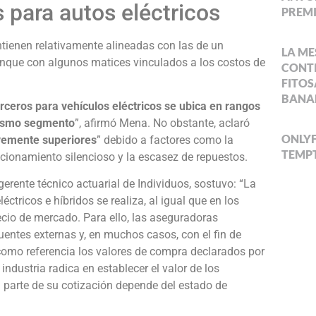
 para autos eléctricos
PREMI
ntienen relativamente alineadas con las de un
LA ME
unque con algunos matices vinculados a los costos de
CONTI
FITOS
BANA
rceros para vehículos eléctricos se ubica en rangos
 mismo segmento
”, afirmó Mena. No obstante, aclaró
ONLYF
evemente superiores
” debido a factores como la
TEMPT
cionamiento silencioso y la escasez de repuestos.
erente técnico actuarial de Individuos, sostuvo: “La
ctricos e híbridos se realiza, al igual que en los
ecio de mercado. Para ello, las aseguradoras
uentes externas y, en muchos casos, con el fin de
como referencia los valores de compra declarados por
 industria radica en establecer el valor de los
 parte de su cotización depende del estado de