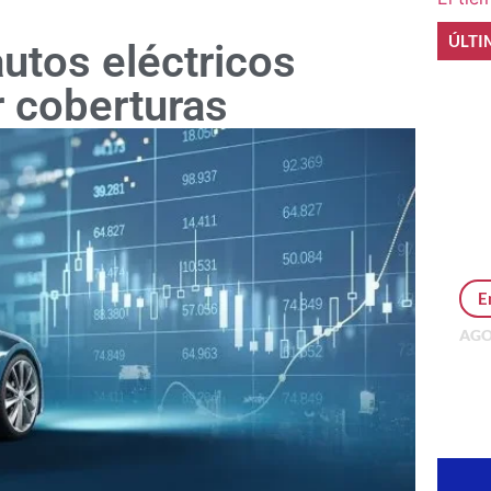
ÚLTI
autos eléctricos
r coberturas
E
AGO
Per
MEP
inv