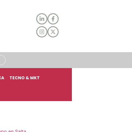
CA
TECNO & MKT
mpo en Salta