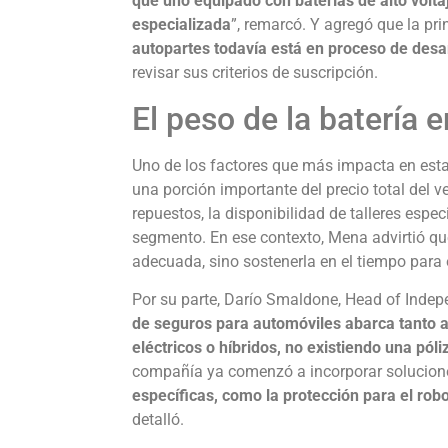
que uno equipado con baterías de alto volt
especializada
”, remarcó. Y agregó que la pri
autopartes todavía está en proceso de desar
revisar sus criterios de suscripción.
El peso de la batería e
Uno de los factores que más impacta en estas
una porción importante del precio total del 
repuestos, la disponibilidad de talleres espe
segmento. En ese contexto, Mena advirtió que 
adecuada, sino sostenerla en el tiempo para 
Por su parte, Darío Smaldone, Head of Indepe
de seguros para automóviles abarca tanto a
eléctricos o híbridos, no existiendo una pól
compañía ya comenzó a incorporar solucione
específicas, como la protección para el rob
detalló.