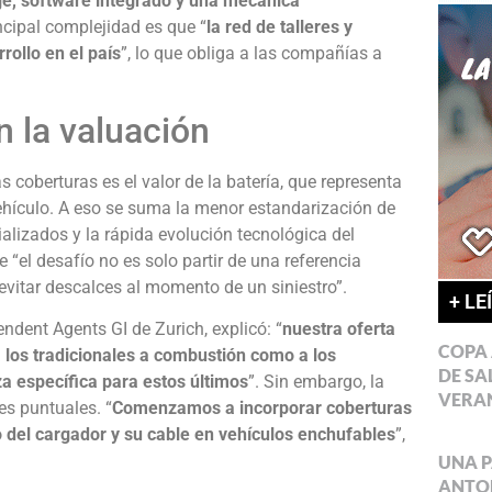
aje, software integrado y una mecánica
ncipal complejidad es que “
la red de talleres y
rollo en el país
”, lo que obliga a las compañías a
n la valuación
 coberturas es el valor de la batería, que representa
vehículo. A eso se suma la menor estandarización de
cializados y la rápida evolución tecnológica del
“el desafío no es solo partir de una referencia
evitar descalces al momento de un siniestro”.
+ LE
ndent Agents GI de Zurich, explicó: “
nuestra oferta
COPA 
 los tradicionales a combustión como a los
DE SA
iza específica para estos últimos
”. Sin embargo, la
VERA
s puntuales. “
Comenzamos a incorporar coberturas
o del cargador y su cable en vehículos enchufables
”,
UNA P
ANTON