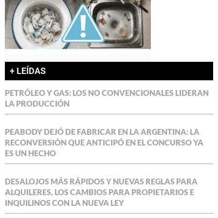
+ LEÍDAS
PETRÓLEO Y GAS: LOS NO CONVENCIONALES LIDERAN
LA PRODUCCIÓN
PEABODY DEJÓ DE FABRICAR EN LA ARGENTINA: LA
RECONVERSIÓN QUE ANTICIPÓ EN EL CONCURSO YA
ES UN HECHO
DESALOJOS MÁS RÁPIDOS Y NUEVAS REGLAS PARA
ALQUILERES, LOS CAMBIOS PARA PROPIETARIOS E
INQUILINOS CON LA NUEVA LEY