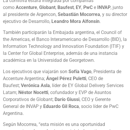
La comitiva estará integrada por compañías
como
Accenture
,
Globant
,
Baufest
,
EY
,
PwC
e
INVAP
, junto
al presidente de Argencon,
Sebastián Mocorrea
, y su director
ejecutivo de Desarrollo,
Leandro Mora Alfonsín
.
También participarán la Embajada argentina, el Council of
the Americas, el Banco Interamericano de Desarrollo (BID), la
Information Technology and Innovation Foundation (ITIF) y
la Center for Global Enterprise, además de una instancia
académica en la Universidad de Georgetown.
Los ejecutivos que viajarán son
Sofía Vago
, Presidenta de
Accenture Argentina;
Ángel Pérez Puletti
, CEO de
Baufest;
Verónica Asla
, líder de EY Global Delivery Services
Latam;
Néstor Nocetti
, cofundador y EVP de Asuntos
Corporativos de Globant;
Darío Giussi
, CEO y Gerente
General de INVAP y
Eduardo Gil Roca
, socio líder de PwC
Argentina.
Según Mocorrea, “esta misión es una oportunidad