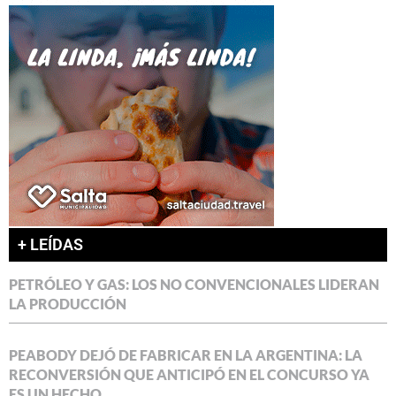
+ LEÍDAS
PETRÓLEO Y GAS: LOS NO CONVENCIONALES LIDERAN
LA PRODUCCIÓN
PEABODY DEJÓ DE FABRICAR EN LA ARGENTINA: LA
RECONVERSIÓN QUE ANTICIPÓ EN EL CONCURSO YA
ES UN HECHO