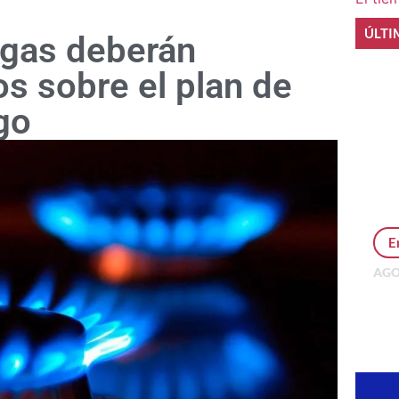
ÚLTI
 gas deberán
os sobre el plan de
go
E
AGO
Per
MEP
inv