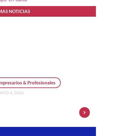
MAS NOTICIAS
mpresarios & Profesionales
STO 4, 2026
sonal Pay incorpora dólar
 y amplía su oferta de
ersiones