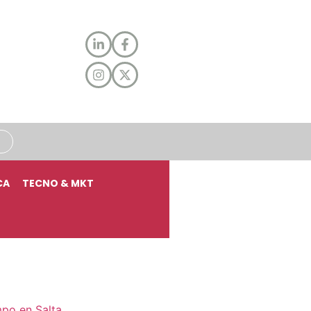
CA
TECNO & MKT
mpo en Salta