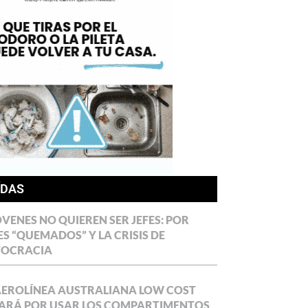
ÍDAS
ÓVENES NO QUIEREN SER JEFES: POR
ES “QUEMADOS” Y LA CRISIS DE
TOCRACIA
AEROLÍNEA AUSTRALIANA LOW COST
ARÁ POR USAR LOS COMPARTIMENTOS