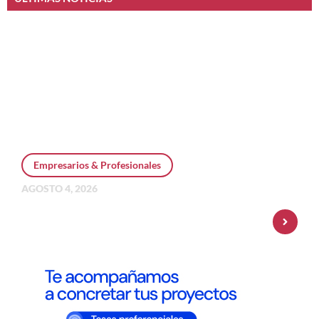
Empresarios & Profesionales
AGOSTO 4, 2026
Personal Pay incorpora dólar MEP y
amplía su oferta de inversiones