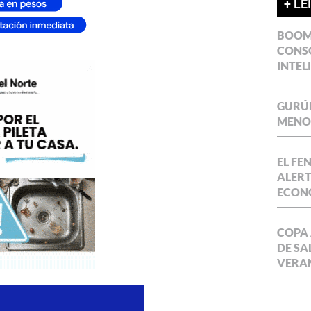
+ LE
BOOM 
CONSO
INTEL
GURÚE
MENOR
EL FE
ALERT
ECON
COPA 
DE SA
VERA