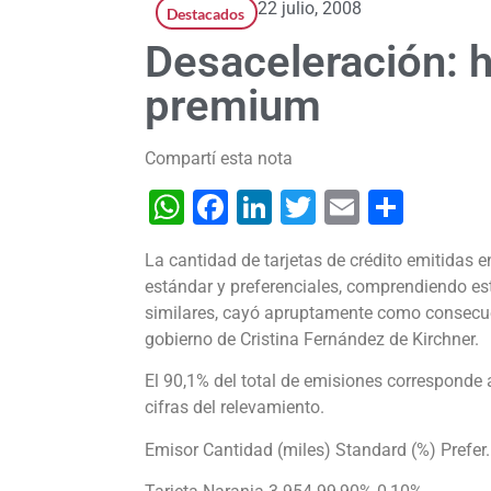
22 julio, 2008
Destacados
Desaceleración: 
premium
Compartí esta nota
WhatsApp
Facebook
LinkedIn
Twitter
Email
Shar
La cantidad de tarjetas de crédito emitidas e
estándar y preferenciales, comprendiendo est
similares, cayó apruptamente como consecuen
gobierno de Cristina Fernández de Kirchner.
El 90,1% del total de emisiones corresponde a
cifras del relevamiento.
Emisor Cantidad (miles) Standard (%) Prefer.