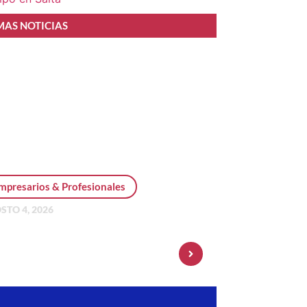
MAS NOTICIAS
mpresarios & Profesionales
STO 4, 2026
sonal Pay incorpora dólar
 y amplía su oferta de
ersiones