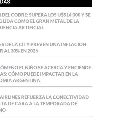
ÍDAS
DEL COBRE: SUPERA LOS U$S14.000 Y SE
LIDA COMO EL GRAN METAL DE LA
IGENCIA ARTIFICIAL
S DE LA CITY PREVÉN UNA INFLACIÓN
 AL 30% EN 2026
NÓMENO EL NIÑO SE ACERCA Y ENCIENDE
AS: CÓMO PUEDE IMPACTAR EN LA
OMÍA ARGENTINA
AIRLINES REFUERZA LA CONECTIVIDAD
LTA DE CARA A LA TEMPORADA DE
NO