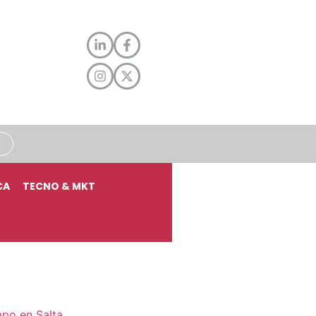
CA
TECNO & MKT
mpo en Salta