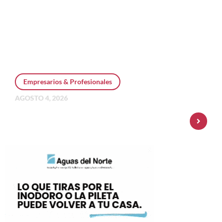
Empresarios & Profesionales
AGOSTO 4, 2026
Personal Pay incorpora dólar MEP y
amplía su oferta de inversiones