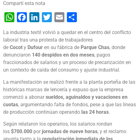
Compartí esta nota
WhatsApp
Facebook
LinkedIn
Twitter
Email
Share
La industria textil volvió a quedar en el centro del conflicto
laboral tras una protesta de trabajadores
de
Cocot
y
Dufour
en su fábrica de
Parque Chas
, donde
denunciaron
140 despidos en dos meses
, pagos
fraccionados de salarios y un proceso de precarización en
un contexto de caída del consumo y ajuste industrial.
La manifestación se realizó frente a la planta porteña de las
históricas marcas de lencería y expuso que la empresa
comenzó a abonar
sueldos, aguinaldos y vacaciones en
cuotas
, argumentando falta de fondos, pese a que las líneas
de producción continúan operando
las 24 horas
.
Según relataron los operarios, los salarios rondan
los
$700.000
por
jornadas de nueve horas
, y el reclamo
apunta tanto a la
regularización inmediata de los